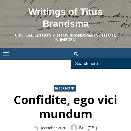
Skip
Writings of Titus
to
content
Brandsma
CRITICAL EDITION – TITUS BRANDSMA INSTITUTE
NIJMEGEN
Search
for:
SERMONS
Confidite, ego vici
mundum
Author
Bos (TBI)
Posted
December 2020