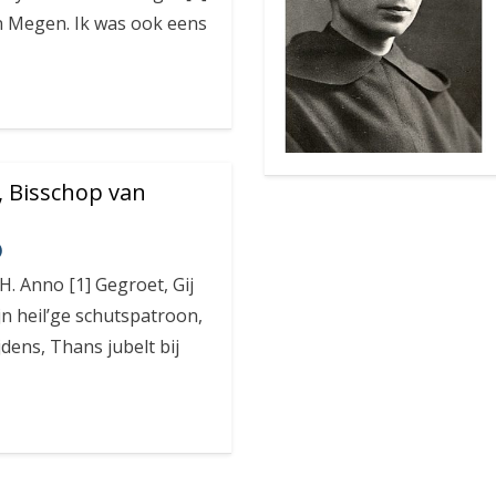
 Megen. Ik was ook eens
, Bisschop van
)
 Anno [1] Gegroet, Gij
n heil’ge schutspatroon,
ijdens, Thans jubelt bij