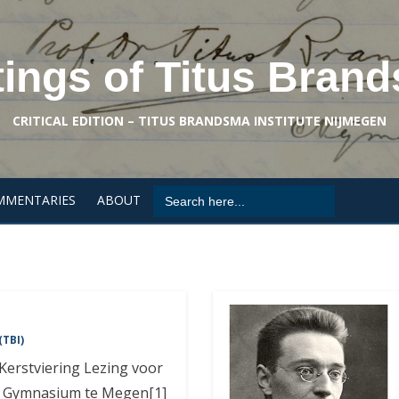
tings of Titus Bran
CRITICAL EDITION – TITUS BRANDSMA INSTITUTE NIJMEGEN
Search
MMENTARIES
ABOUT
for:
(TBI)
Kerstviering Lezing voor
t Gymnasium te Megen[1]